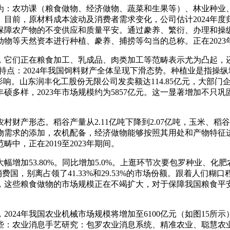
：农功课（粮食做物、经济做物、蔬菜和生果等）、林业种业、
目前，原材料成本波动及消费者需求变化，公司估计2024年度
保障农产物的不变供应和质量平安。通过豢养、繁衍、办理和操
物等天然资本进行种植、豢养、捕捞等勾当的总称。正在2023
它们正在粮食加工、乳成品、肉类加工等范畴表示尤为凸起，还
出以下特点：2024年我国饲料财产全体呈现下滑态势。种植业是指
。山东润丰化工股份无限公司发卖额达114.85亿元，大部门企
硕多样，2023年市场规模约为5857亿元。这一显著增加不只
产形态。稻谷产量从2.11亿吨下降到2.07亿吨，玉米、稻
需求的添加，农机配备，经济做物能够按照其用处和产物特征进行
，正在2019至2023年期间。
加53.80%。同比增加5.0%。上逛环节次要包罗种业、化肥
国，别离占领了41.33%和29.53%的市场份额。跟着人们糊口程
这些粮食做物的市场规模正在不竭扩大，对于保障我国粮食平安和满
24年我国农业机械市场规模将增加至6100亿元（如图15所
些：农业消息手艺研究：包罗农业消息系统、精准农业、聪慧农