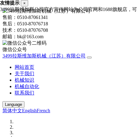
友情提示
×
3499拉斯维加斯公司官方宣传网站为公司官网和1688旗舰店，可进行
售前：0510-87061341
售后：0510-87076718
技术：0510-87076708
邮箱：bk@163.com
微信公众号
3499拉斯维加斯机械（江苏）有限公司
网站首页
关于我们
机械知识
机械自动化
联系我们
Language
简体中文
English
French