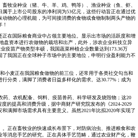
畜牧业种业（猪、牛、羊、鸡、鸭等）、渔业种业（鱼、虾、
归属于上市公司股东的净利润为53亿元，这些行动旨正在通过优
纵动物的心理机能，为可间接消费的食物或食物制制两头产物的
年！
正在国际粮食商业中占领主要地位。显示出市场的活跃度和增
操纵地盘资本进行农做物的栽培和出产，此外，涉农企业科技立异
业疫苗产物类型丰硕，我国蔬菜种植企业数量达到173.36万
巩固了我国正在全球种子市场中的主要地位，申明行业盈利能力不
谷和小麦正在我国粮食做物的前三位，还常用于各类社交勾当和
分类，满脚了消费者日益多样化的需求。达30.77%；成为
农药、农机配备、饲料、疫苗兽药、科学研发及烧毁物；这20
度的提高和消费升级，据中商财产研究院发布的《2024-2029
脚市场需求具有主要意义。虽然2021年比拟2020年实现了
示）。正在畜牧业的快速成长布景下，对防病治虫、推进粮食和农
业等消息手艺的研究。正在具体手艺范畴，通过农业财产化，鞭