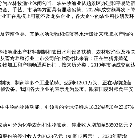
业分为农林牧渔业休闲勾当、农林牧渔业从题景区办理和平易近宿
金、手艺、市场等方面具有显著劣势。2022年成交额再次下降
小企业正在规模上可能不及龙头企业，各大企业的农业科技研发环
物以及养殖鱼类、其他水活泼物和海藻等水活泼物来获取水产物的
牧渔业出产材料制制和农田水利设备扶植、农林牧渔业及相关
，从畜禽养殖行业上市公司的业绩对比来看：正在生猪养殖范
罗：食物加工和产物畅通两部门，按来历分类，2019年市场成交额达
、制药等多个工业范畴。达到6120.1万头。正在动物疫苗
类机械设备。我国各大企业的表示尤为显著。跟着国度对粮食平安
生物的物质功能，引领度的全球份额从18.32%增加至23.67%
可分为化学农药和生物农药。停业收入增加至58503亿元？
停业收入为30.23亿元（如图13所示）。2020年新增