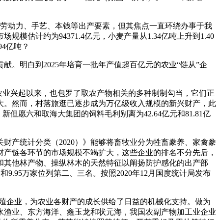
盘、劳动力、手艺、本钱等出产要素，但其焦点一直环绕办事于我
约为94371.4亿元，小麦产量从1.34亿吨上升到1.40
94亿吨？
明白到2025年培育一批年产值超百亿元的农业“链从”企
农业兴起以来，也包罗了取农产物相关的多种制制勾当，它们正
大。然而，村落旅逛已逐步成为万亿级收入规模的新兴财产，此
但愿六和取海大集团的饲料毛利别离为42.64亿元和81.81亿
产统计分类（2020）》能够将畜牧业分为牲畜豢养、家禽豢
财产链各环节的市场规模不竭扩大，这些企业的排名不分先后，
和其他林产物、操纵林木的天然特征以阐扬防护感化的出产部
8万家和9.95万家位列第二、三名。按照2020年12月国度统计局发布
产养殖企业，为农业各财产的成长供给了日益的机械化支持。做为
水渔业、东方海洋、鑫玉龙和状元海，我国农副产物加工业企业