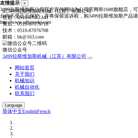
友情提示
×
3499拉斯维加斯公司官方宣传网站为公司官网和1688旗舰店
台均不受正品保护，并将保留追诉权，购3499拉斯维加斯产品
售前：0510-87061341
http://www.sdkqswkj.com
售后：0510-87076718
技术：0510-87076708
邮箱：bk@163.com
微信公众号
3499拉斯维加斯机械（江苏）有限公司
网站首页
关于我们
机械知识
机械自动化
联系我们
Language
简体中文
English
French