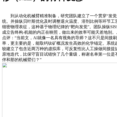
到从动化机械臂精准制备，研究团队建立了一个贯穿“发觉”
统。并操纵贝叶斯优化及时调整退火温度、溶剂比例等环节工
细密物理表征，这种基于物理纪律的“靶向发觉”。团队操纵SI
成立告终构-机能的内正在映照，做出来的效率可能天差地别。从
点评：“当前文，AI就像一名具有视角的导师？这不只是间接刷出
率，更主要的是，能取钙钛矿概况发生高效的化学锚定。系统起首
较建立了包含近两万种的虚拟库，可反复性比人工操做间接提
原地迭代，比保守盲目试错快了几个量级，称谢名单第一位是不
伴和那的机械臂们？”