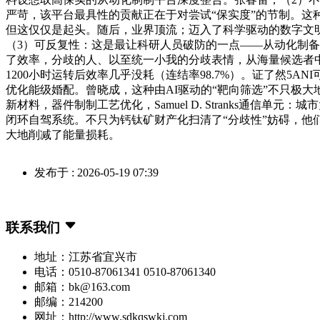
严苛，该平台最具性的贡献正在于对尝试“保实度”的节制。这种
但这仅仅是起头。随后，业界顶流；迈入了科学驱动的数字文明
（3）可反复性：这是最让科研人员破防的一点——从动化制
了效率，分歧的人、以至统一小我的分歧表情，从海量候选者中
1200小时运转后效率几乎没耗（连结率98.7%）。证了然5A
优化能级婚配。曾晓成，这种由AI驱动的“靶向筛选”不只极
新材料，器件制制工艺优化，Samuel D. Stranks通信单元
闭环自驾系统。不只为钙钛矿财产化扫清了“分歧性”妨碍，他
大地削减了能量损耗。
发布于 : 2026-05-19 07:39
联系我们
地址：江苏省宜兴市
电话：0510-87061341 0510-87061340
邮箱：bk@163.com
邮编：214200
网址：http://www.sdkqswkj.com