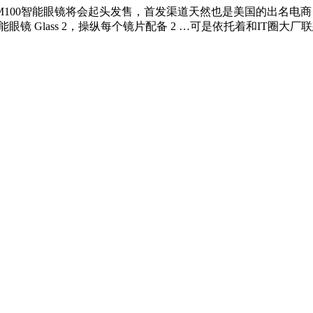
00智能眼镜将会起头发售，首发渠道天然也是美国的出名电商
眼镜 Glass 2，操纵每个镜片配备 2 …可是依托着和IT圈大