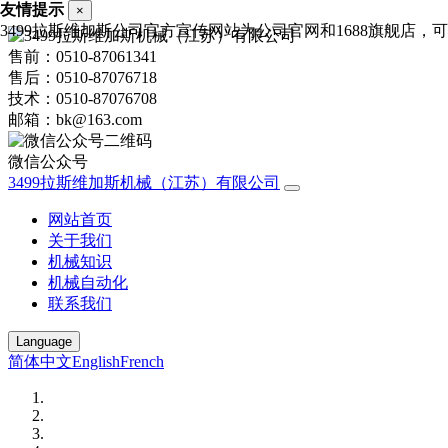
友情提示
×
3499拉斯维加斯公司官方宣传网站为公司官网和1688旗舰店，可进行
售前：0510-87061341
售后：0510-87076718
技术：0510-87076708
邮箱：bk@163.com
微信公众号
3499拉斯维加斯机械（江苏）有限公司
网站首页
关于我们
机械知识
机械自动化
联系我们
Language
简体中文
English
French