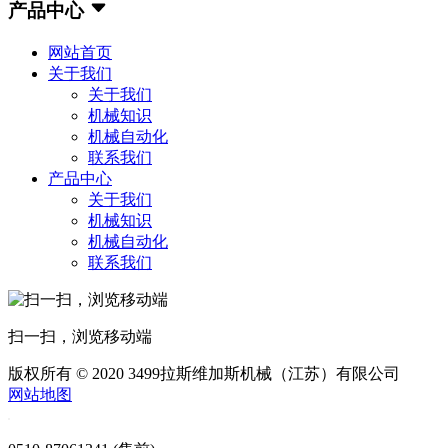
产品中心
网站首页
关于我们
关于我们
机械知识
机械自动化
联系我们
产品中心
关于我们
机械知识
机械自动化
联系我们
扫一扫，浏览移动端
版权所有 © 2020 3499拉斯维加斯机械（江苏）有限公司
网站地图