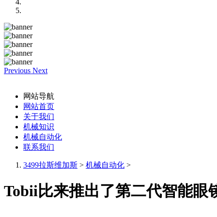
Previous
Next
网站导航
网站首页
关于我们
机械知识
机械自动化
联系我们
3499拉斯维加斯
>
机械自动化
>
Tobii比来推出了第二代智能眼镜