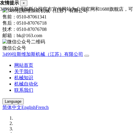
友情提示
×
3499拉斯维加斯公司官方宣传网站为公司官网和1688旗舰店，可进行
售前：0510-87061341
售后：0510-87076718
技术：0510-87076708
邮箱：bk@163.com
微信公众号
3499拉斯维加斯机械（江苏）有限公司
网站首页
关于我们
机械知识
机械自动化
联系我们
Language
简体中文
English
French