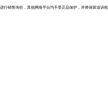
销售询价，其他网络平台均不受正品保护，并将保留追诉权，购3499拉斯