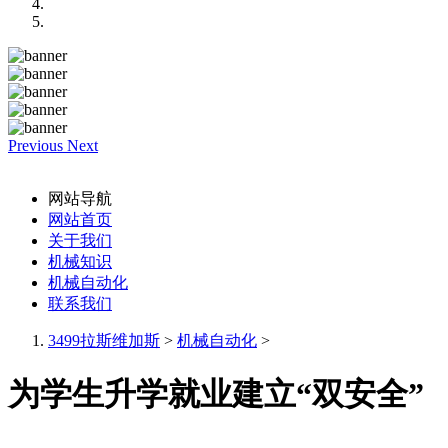
Previous
Next
网站导航
网站首页
关于我们
机械知识
机械自动化
联系我们
3499拉斯维加斯
>
机械自动化
>
为学生升学就业建立“双安全”