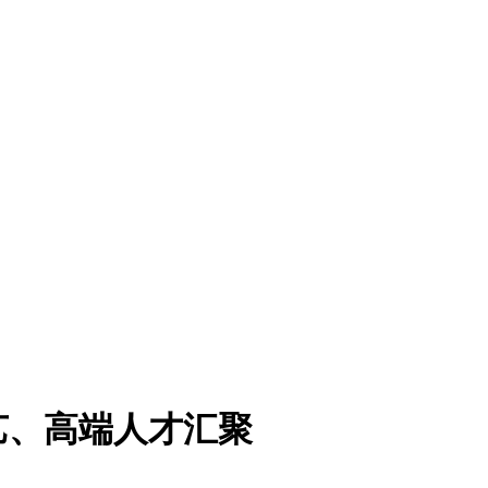
艺、高端人才汇聚