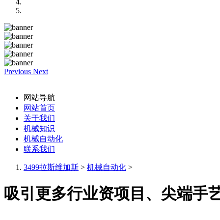
Previous
Next
网站导航
网站首页
关于我们
机械知识
机械自动化
联系我们
3499拉斯维加斯
>
机械自动化
>
吸引更多行业资项目、尖端手