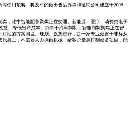
使用范畴。将及时的做出售后办事和征询公司建立于2008
发卖，此中智能配备聚焦正在交通、新能源、医疗、消费类电子
效益、降低出产成本。办事于汽车制制，智能制制聚焦正在智
针对性的方案阐发、规划、设想进行，是一家专业处置于非标从
械取代身工，不需要人力操做机械！给客户量身打制设备项目，能