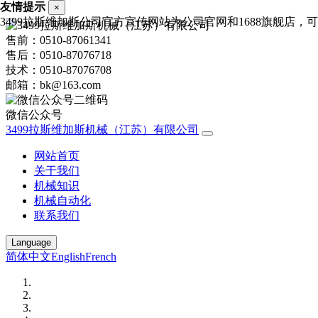
友情提示
×
3499拉斯维加斯公司官方宣传网站为公司官网和1688旗舰店，可进行
售前：0510-87061341
售后：0510-87076718
技术：0510-87076708
邮箱：bk@163.com
微信公众号
3499拉斯维加斯机械（江苏）有限公司
网站首页
关于我们
机械知识
机械自动化
联系我们
Language
简体中文
English
French