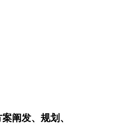
方案阐发、规划、