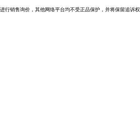
销售询价，其他网络平台均不受正品保护，并将保留追诉权，购3499拉斯