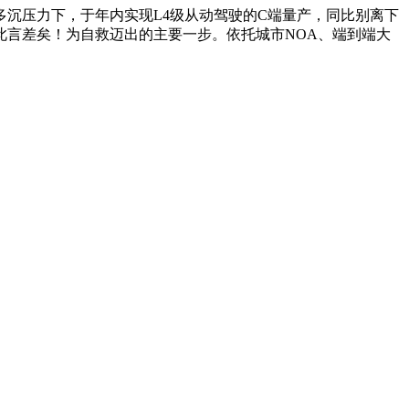
沉压力下，于年内实现L4级从动驾驶的C端量产，同比别离下
局？此言差矣！为自救迈出的主要一步。依托城市NOA、端到端大