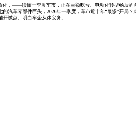
，——读懂一季度车市，正在巨额吃亏、电动化转型畅后的多
第七的汽车零部件巨头，2026年一季度，车市近十年“最惨”开
策铺开试点、明白车企从体义务。