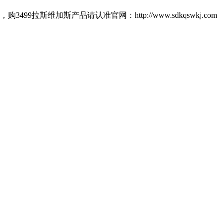
维加斯产品请认准官网：http://www.sdkqswkj.com