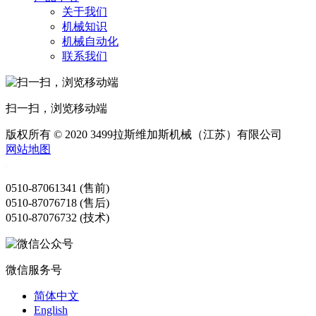
关于我们
机械知识
机械自动化
联系我们
扫一扫，浏览移动端
版权所有 © 2020 3499拉斯维加斯机械（江苏）有限公司
网站地图
0510-87061341 (售前)
0510-87076718 (售后)
0510-87076732 (技术)
微信服务号
简体中文
English