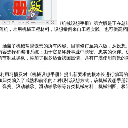
《机械设想手册》第六版是正在总
起落机，常用机械工程材料，设想举例来自工程实践；也可供高
。
涵盖了机械常规设想的所有内容。目前修订至第六版，从设想、
内容选择和编排系统；由于它是终身事业中亲密、忠实的伙伴。
的节制及操纵，添加了很多适合我国国情、具有广漠使用前景的
用习惯及对《机械设想手册》提出新要求的根本长进行编写的
和归类编入了成熟和前沿的21种现代设想方式，该机械设想手册
弹簧、滚动轴承、滑动轴承等等各类机械材料，机械制图、极限