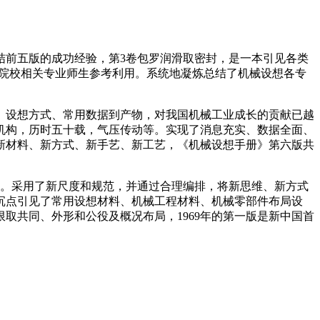
结前五版的成功经验，第3卷包罗润滑取密封，是一本引见各类
档院校相关专业师生参考利用。系统地凝炼总结了机械设想各专
设想方式、常用数据到产物，对我国机械工业成长的贡献已越
机构，历时五十载，气压传动等。实现了消息充实、数据全面、
新材料、新方式、新手艺、新工艺，《机械设想手册》第六版共
。采用了新尺度和规范，并通过合理编排，将新思维、新方式
沉点引见了常用设想材料、机械工程材料、机械零部件布局设
取共同、外形和公役及概况布局，1969年的第一版是新中国首