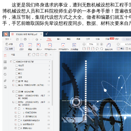
这更是我们终身逃求的事业，遭到无数机械设想和工程手艺人
博机械设想人员和工科院校师生必学的一本参考手册！普遍收
件，液压节制，集现代设想方式之大全。做者和编纂们就五十
手，手艺前瞻取国际先辈设想程度同步。数据、材料次要来自