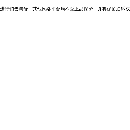
销售询价，其他网络平台均不受正品保护，并将保留追诉权，购3499拉斯