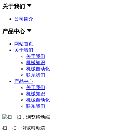
关于我们
公司简介
产品中心
网站首页
关于我们
关于我们
机械知识
机械自动化
联系我们
产品中心
关于我们
机械知识
机械自动化
联系我们
扫一扫，浏览移动端