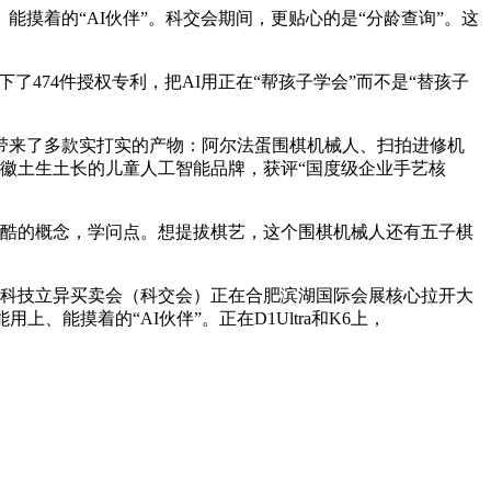
着的“AI伙伴”。科交会期间，更贴心的是“分龄查询”。这
474件授权专利，把AI用正在“帮孩子学会”而不是“替孩子
来了多款实打实的产物：阿尔法蛋围棋机械人、扫拍进修机
从安徽土生土长的儿童人工智能品牌，获评“国度级企业手艺核
炫酷的概念，学问点。想提拔棋艺，这个围棋机械人还有五子棋
科技立异买卖会（科交会）正在合肥滨湖国际会展核心拉开大
能摸着的“AI伙伴”。正在D1Ultra和K6上，