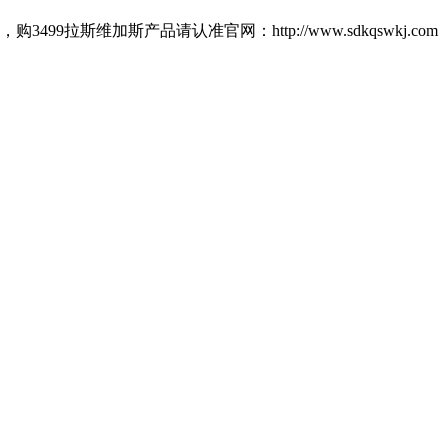
维加斯产品请认准官网：http://www.sdkqswkj.com