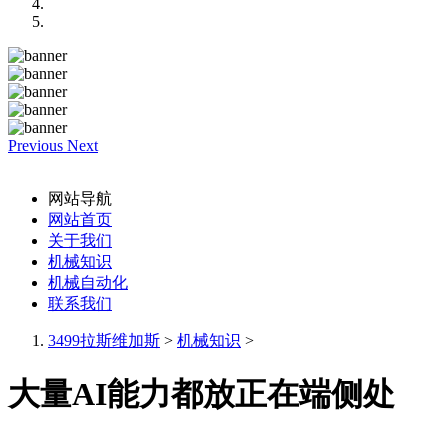
Previous
Next
网站导航
网站首页
关于我们
机械知识
机械自动化
联系我们
3499拉斯维加斯
>
机械知识
>
大量AI能力都放正在端侧处