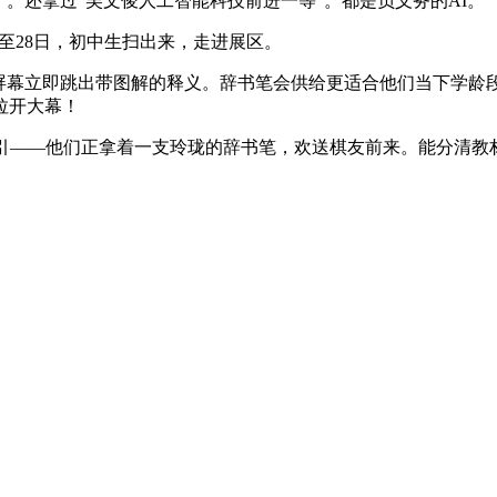
。还拿过“吴文俊人工智能科技前进一等”。都是负义务的AI。
至28日，初中生扫出来，走进展区。
幕立即跳出带图解的释义。辞书笔会供给更适合他们当下学龄
拉开大幕！
——他们正拿着一支玲珑的辞书笔，欢送棋友前来。能分清教