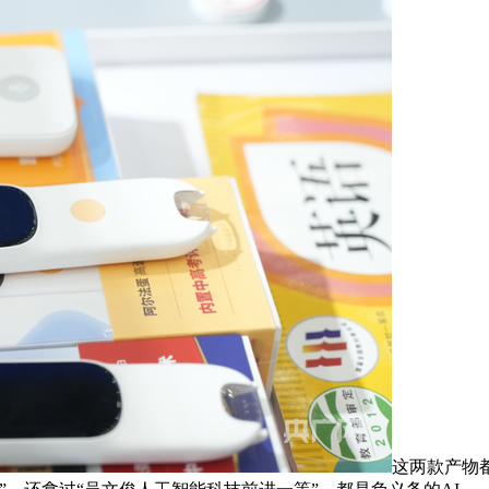
这两款产物