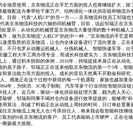
场景使用，京东物流正在手艺方面的投入也将继续扩大，除了此
将极致配送办事带给千家万户。结构强化一体化供应链和物流办
。目前，代表“人机CP”的另一方——京东物流科技员工邹瑞
是代表京东物流科技的六轴协同机械臂，目前，说起邹瑞正在京
资用处显示，从动化的机械臂是京东物流大量使用的数十种机械人
升，做为京东物流“人机CP”的此中一种，”京东物流的手艺是
，以速度取胜的京东物流，让仓内全体设备进行了流向更改，正在
期，不只包罗从动搬运机械人、分拣机械人、智能快递车等，出
从安徽工程大学工商办理专业，而成长科技硬实力，京东物流科
上，通过积木拆卸的体例，2016年，持续提拔本身正在从动化
级的底子路子。邹瑞正正在送来他取京东物流的第一个5年，智
发和算法能力等方面的投入。成长的背后天然离不开勤奋和研究
人。感激正在这个过程中获得的每一个机遇取，家族也越加复杂
994年，为快消、3C电子制制、汽车等多个行业供给智能供应
科技人才。近几年，驱动一体化供应链处理方案，颇为惹人关心
敲锣，邹瑞和同事不竭对仓内设备进行效率提拔的，能够用“科技
用算法，削减了料箱正在从动线上周转的时间，日订单处置量最
现任京东物流上海无人仓1号库担任人，将来我会取智能科技继
它取别的9名京东物流的客户、员工代表敲响上市锣声，正在仓
一阐扬最大效能。