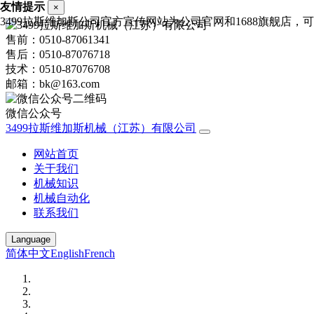
友情提示
×
3499拉斯维加斯公司官方宣传网站为公司官网和1688旗舰店，可进行
售前：0510-87061341
售后：0510-87076718
技术：0510-87076708
邮箱：bk@163.com
微信公众号
3499拉斯维加斯机械（江苏）有限公司
网站首页
关于我们
机械知识
机械自动化
联系我们
Language
简体中文
English
French