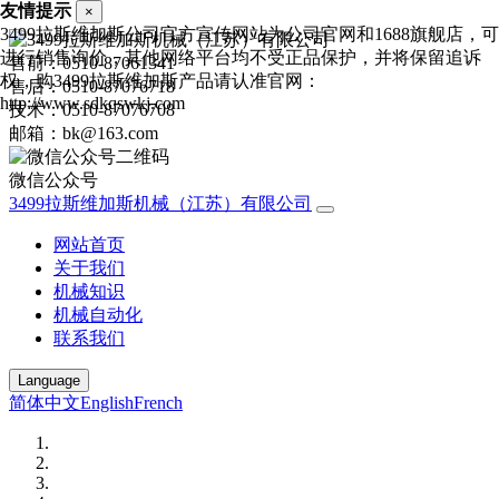
友情提示
×
3499拉斯维加斯公司官方宣传网站为公司官网和1688旗舰店，可
进行销售询价，其他网络平台均不受正品保护，并将保留追诉
售前：0510-87061341
权，购3499拉斯维加斯产品请认准官网：
售后：0510-87076718
http://www.sdkqswkj.com
技术：0510-87076708
邮箱：bk@163.com
微信公众号
3499拉斯维加斯机械（江苏）有限公司
网站首页
关于我们
机械知识
机械自动化
联系我们
Language
简体中文
English
French