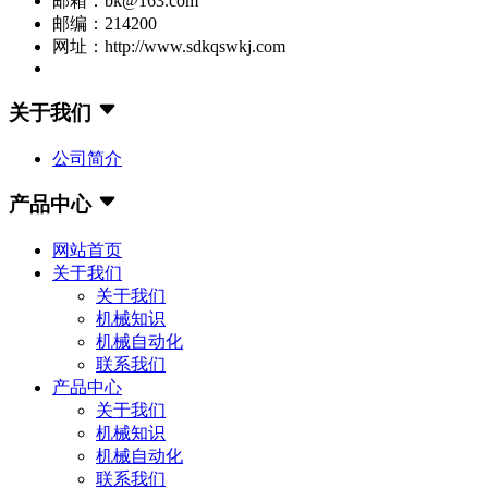
邮箱：bk@163.com
邮编：214200
网址：http://www.sdkqswkj.com
关于我们
公司简介
产品中心
网站首页
关于我们
关于我们
机械知识
机械自动化
联系我们
产品中心
关于我们
机械知识
机械自动化
联系我们