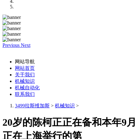
Previous
Next
网站导航
网站首页
关于我们
机械知识
机械自动化
联系我们
3499拉斯维加斯
>
机械知识
>
20岁的陈柯正正在备和本年9月
正在上海举行的第