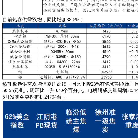
目前热卷供需双增，同比增加38.6%；
热轧板卷供需双增但累库延续，同比下降23%有色短期承压；同
50-55元/吨，周环比上升0.42个百分点。电解铜成交量周增20.4%至
5月发卖各类挖掘机24794台，