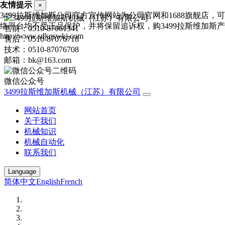
友情提示
×
3499拉斯维加斯公司官方宣传网站为公司官网和1688旗舰店
络平台均不受正品保护，并将保留追诉权，购3499拉斯维加斯
售前：0510-87061341
http://www.sdkqswkj.com
售后：0510-87076718
技术：0510-87076708
邮箱：bk@163.com
微信公众号
3499拉斯维加斯机械（江苏）有限公司
网站首页
关于我们
机械知识
机械自动化
联系我们
Language
简体中文
English
French